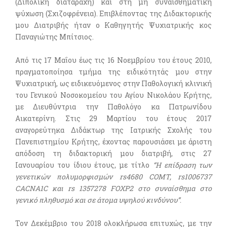
(Διπολική διαταραχή) και στη μη συναισθηματική
ψύχωση (Σχιζοφρένεια). Επιβλέποντας της Διδακτορικής
μου Διατριβής ήταν ο Καθηγητής Ψυχιατρικής κος
Παναγιώτης Μπίτσιος.
Από τις 17 Μαΐου έως τις 16 Νοεμβρίου του έτους 2010,
πραγματοποίησα τμήμα της ειδικότητάς μου στην
Ψυχιατρική, ως ειδικευόμενος στην Παθολογική κλινική
του Γενικού Νοσοκομείου του Αγίου Νικολάου Κρήτης,
με Διευθύντρια την Παθολόγο κα Πατρωνίδου
Αικατερίνη. Στις 29 Μαρτίου του έτους 2017
αναγορεύτηκα Διδάκτωρ της Ιατρικής Σχολής του
Πανεπιστημίου Κρήτης, έχοντας παρουσιάσει με άριστη
απόδοση τη διδακτορική μου διατριβή, στις 27
Ιανουαρίου του ίδιου έτους, με τίτλο
“Η επίδραση των
γενετικών πολυμορφισμών rs4680 COMT, rs1006737
CACNA1C και rs 1357278 FOXP2 στο συναίσθημα στο
γενικό πληθυσμό και σε άτομα υψηλού κινδύνου”
.
Τον Δεκέμβριο του 2018 ολοκλήρωσα επιτυχώς, με την