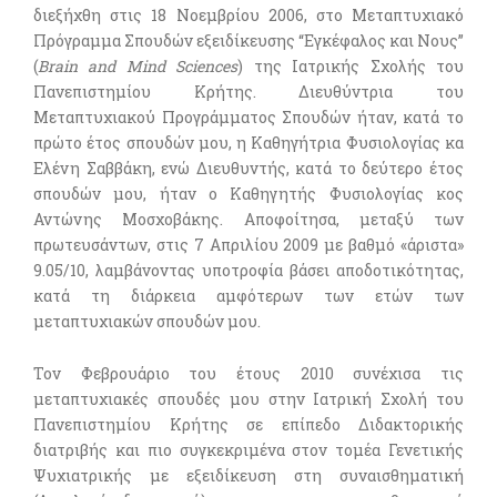
διεξήχθη στις 18 Νοεμβρίου 2006, στο Μεταπτυχιακό
Πρόγραμμα Σπουδών εξειδίκευσης “Εγκέφαλος και Νους”
(
Brain and Mind Sciences
) της Ιατρικής Σχολής του
Πανεπιστημίου Κρήτης. Διευθύντρια του
Μεταπτυχιακού Προγράμματος Σπουδών ήταν, κατά το
πρώτο έτος σπουδών μου, η Καθηγήτρια Φυσιολογίας κα
Ελένη Σαββάκη, ενώ Διευθυντής, κατά το δεύτερο έτος
σπουδών μου, ήταν ο Καθηγητής Φυσιολογίας κος
Αντώνης Μοσχοβάκης. Αποφοίτησα, μεταξύ των
πρωτευσάντων, στις 7 Απριλίου 2009 με βαθμό «άριστα»
9.05/10, λαμβάνοντας υποτροφία βάσει αποδοτικότητας,
κατά τη διάρκεια αμφότερων των ετών των
μεταπτυχιακών σπουδών μου.
Τον Φεβρουάριο του έτους 2010 συνέχισα τις
μεταπτυχιακές σπουδές μου στην Ιατρική Σχολή του
Πανεπιστημίου Κρήτης σε επίπεδο Διδακτορικής
διατριβής και πιο συγκεκριμένα στον τομέα Γενετικής
Ψυχιατρικής με εξειδίκευση στη συναισθηματική