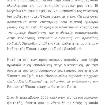
Mater Studiorum, Universita’ degli Studi di Bologna
), όπου
ολοκλήρωσα τις προπτυχιακές σπουδές μου στις 10
Μαρτίου του 2006 με βαθμό 97/110 εκπονώντας πτυχιακή
διατριβή στον τομέα Ψυχιατρικής με τίτλο:
«Τα επείγοντα
περιστατικά στην Ψυχιατρική. Μια κλινική εμπειρία
βασισμένη στην αξιολόγηση των ειδών επιθετικότητας και
της άμεσης διαχείρισης της επιθετικής συμπεριφοράς,
στην Ψυχιατρική Υπηρεσία Διάγνωσης και Φροντίδας
(Ψ.Υ.Δ.Φ) Ottonello»
. Επιβλέποντας Καθηγητής μου ήταν ο
Καθηγητής Ψυχιατρικής κος Paolo Scudellari.
Κατά τα έτη των προπτυχιακών σπουδών μου έλαβα
προπαιδευτική εκπαίδευση στην Ψυχιατρική, με την
ιδιότητα του εκπαιδευόμενου εσωτερικού φοιτητή στο
Ψυχιατρικό Τμήμα του Νοσοκομείου
“Ospedale Maggiore
Carlo Alberto Pizzardi”
της Βολωνίας, με επιβλέποντα τον
Επιμελητή Ψυχιατρικής κο Carmine Petio.
Στις 6 Δεκεμβρίου 2006 επελέγην ως μεταπτυχιακός
φοιτητής, έπειτα από συνέντευξη επιλογής η οποία