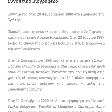
Βιογραφικό
Συνοπτικό Βιογραφικό
Γεννημένος στις 20 Φεβρουαρίου 1980 στο Ηράκλειο της
Κρήτης.
Ολοκλήρωσα τις εγκύκλιες σπουδές μου στο 2ο Γυμνάσιο
και στο 2ο Γενικό Λύκειο Ηρακλείου. Στις 23 Ιουνίου 1997
έλαβα το απολυτήριό μου με βαθμό 19 & 8/11 (
δεκαεννέα
και οχτώ ενδέκατα
).
Στις 16 Σεπτεμβρίου 1998 εισήχθην στην Ιατρική Σχολή
Πάρμας (
Facolta di Medicina e Chirurgia, Universita’ degli
Studi di Parma
), καταλαμβάνοντας την πρώτη θέση στις
γραπτές εξετάσεις εισαγωγής, μεταξύ Ιταλών υποψηφίων
και υποψηφίων πολιτών από χώρες – μέλη της
Ευρωπαϊκής Ένωσης.
Στις 10 Οκτωβρίου 2000 έλαβα μετεγγραφή στην Ιατρική
Σχολή Βολωνίας (
Facolta’ di Medicina e Chirurgia, Alma