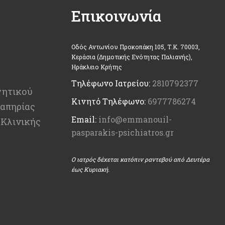
Επικοινωνία
Οδός Αντωνίου Προκοπάκη 105, Τ.Κ. 70003,
Κεράσια (Δημοτικής Ενότητας Παλιανής),
Ηράκλειο Κρήτης
Τηλέφωνο Ιατρείου:
2810792377
γητικού
Κινητό Τηλέφωνο:
6977786274
απηρίας
Email:
info@emmanouil-
 Κλινικής
pasparakis-psichiatros.gr
Ο ιατρός δέχεται κατόπιν ραντεβού από Δευτέρα
έως Κυριακή.