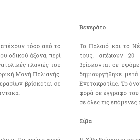
Βενεράτο
 απέχουν τόσο από το
Το Παλαιό και το Νέ
ου οδικού άξονα, περί
τους, απέχουν 20 
νατολικές πλαγιές του
βρίσκονται σε υψόμε
τορική Μονή Παλιανής.
δημιουργήθηκε μετά
ερασίων βρίσκεται σε
Ενετοκρατίας. Το όνο
άντακα.
φορά σε έγγραφο του
σε όλες τις επόμενες
Σίβα
κλειο. Για πρώτη φορά
Η Σίβα βρίσκεται σε 