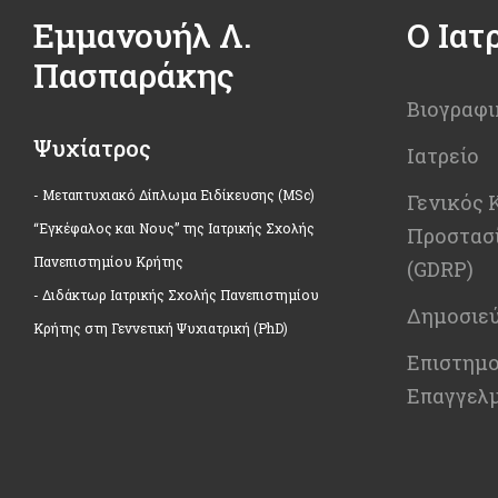
Εμμανουήλ Λ.
Ο Ιατ
Πασπαράκης
Βιογραφι
Ψυχίατρος
Ιατρείο
- Μεταπτυχιακό Δίπλωμα Ειδίκευσης (MSc)
Γενικός 
“Εγκέφαλος και Νους” της Ιατρικής Σχολής
Προστασ
Πανεπιστημίου Κρήτης
(GDRP)
- Διδάκτωρ Ιατρικής Σχολής Πανεπιστημίου
Δημοσιεύ
Κρήτης στη Γεννετική Ψυχιατρική (PhD)
Επιστημο
Επαγγελμ