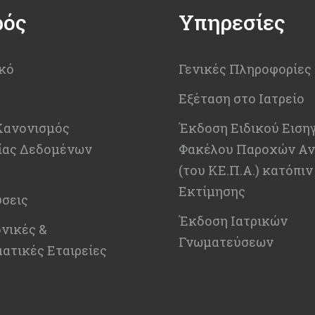
ρός
Υπηρεσίες
κό
Γενικές Πληροφορίες
Εξέταση στο Ιατρείο
Κανονισμός
Έκδοση Ειδικού Ειση
ίας Δεδομένων
Φακέλου Παροχών Αν
(του ΚΕ.Π.Α.) κατόπιν
Εκτίμησης
σεις
Έκδοση Ιατρικών
νικές &
Γνωματεύσεων
ατικές Εταιρείες