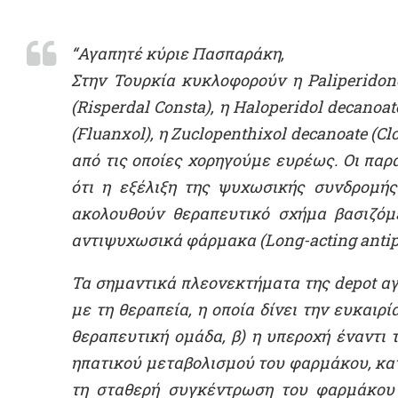
“Αγαπητέ κύριε Πασπαράκη,
Στην Τουρκία κυκλοφορούν η Paliperidone 
(Risperdal Consta), η Haloperidol decanoa
(Fluanxol), η Zuclopenthixol decanoate (Clo
από τις οποίες χορηγούμε ευρέως. Οι παρ
ότι η εξέλιξη της ψυχωσικής συνδρομής
ακολουθούν θεραπευτικό σχήμα βασιζόμ
αντιψυχωσικά φάρμακα (Long-acting antips
Τα σημαντικά πλεονεκτήματα της depot α
με τη θεραπεία, η οποία δίνει την ευκαιρ
θεραπευτική ομάδα, β) η υπεροχή έναντι
ηπατικού μεταβολισμού του φαρμάκου, κατά
τη σταθερή συγκέντρωση του φαρμάκου 