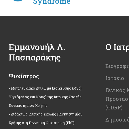
Syndrome
Εμμανουήλ Λ.
Ο Ιατ
Πασπαράκης
Βιογραφι
Ψυχίατρος
Ιατρείο
- Μεταπτυχιακό Δίπλωμα Ειδίκευσης (MSc)
Γενικός 
“Εγκέφαλος και Νους” της Ιατρικής Σχολής
Προστασ
Πανεπιστημίου Κρήτης
(GDRP)
- Διδάκτωρ Ιατρικής Σχολής Πανεπιστημίου
Δημοσιεύ
Κρήτης στη Γεννετική Ψυχιατρική (PhD)