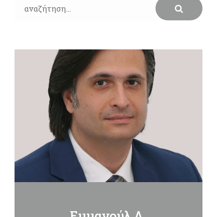
Search
for:
Εμμανούλ Λ.