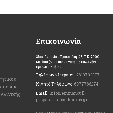
Επικοινωνία
Οδός Αντωνίου Προκοπάκη 105, Τ.Κ. 70003,
Κεράσια (Δημοτικής Ενότητας Παλιανής),
Ηράκλειο Κρήτης
Τηλέφωνο Ιατρείου:
2810792377
γητικού
Κινητό Τηλέφωνο:
6977786274
απηρίας
Email:
info@emmanouil-
 Κλινικής
pasparakis-psichiatros.gr
Ο ιατρός δέχεται κατόπιν ραντεβού από Δευτέρα