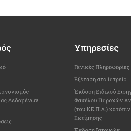
ρός
Υπηρεσίες
κό
Γενικές Πληροφορίες
Εξέταση στο Ιατρείο
Κανονισμός
Έκδοση Ειδικού Ειση
ίας Δεδομένων
Φακέλου Παροχών Αν
(του ΚΕ.Π.Α.) κατόπιν
Εκτίμησης
σεις
Έκδοση Ιατρικών